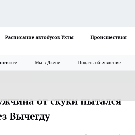
Расписание автобусов Ухты
Происшествия
онтакте
Мы в Дзене
Подать объявление
ужчина от скуки пытался
ез Вычегду