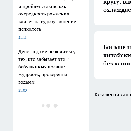
кругу: в
и пройдет жизнь: как
охлаждае
очередность рождения
влияет на судьбу - мнение
психолога
21:11
Больше н
Денег в доме не водится у
китайски
тех, кто забывает эти 7
без хлоп
бабушкиных правил:
мудрость, проверенная
годами
21:00
Комментарии н
Не соль и не керосин: 3
способа избавиться от
муравьёв на участке вместе
со всей колонией