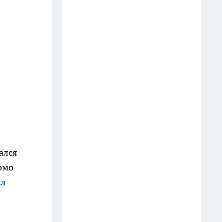
и функциональнее
10 июля
Смешиваю 2 продукта — и
поливаю муравейник: колония
уходит сама — есть на каждой
кухне
20 июля
Посадите их рядом — и
выгребная яма рассосётся сама:
деревья, которые работают
ался
лучше любой откачки
омо
20 июля
ал
Шторка в ванной уже прошлый
век: в Европе придумали новое
решение — более удобное и