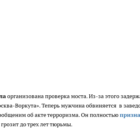
ла
организована проверка моста. Из-за этого задерж
сква-Воркута». Теперь мужчина обвиняется в завед
ообщеним об акте терроризма. Он полностью
призн
у грозит до трех лет тюрьмы.