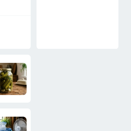
несушкам не грозит
18 июля