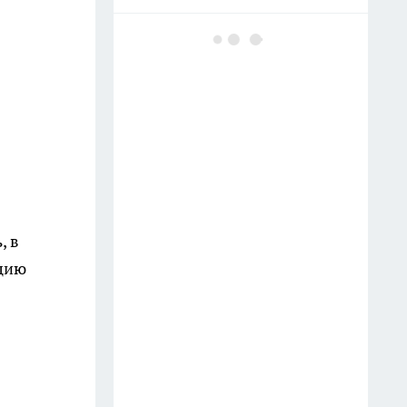
Майонез с минералкой в
помойку — вот маринад для
шашлыка по советскому
ГОСТу: мясо тает во рту, сок
течет по рукам
11 июля
Заливаю 100 гр. водой — и
розы цветут без остановки до
, в
самой осени, бутоны выросли
ицию
до 40 сантиметров — аромат
на 2 км в округе
Тумба в ванной больше не в
моде: сейчас все предпочитают
этот вариант — куда красивее