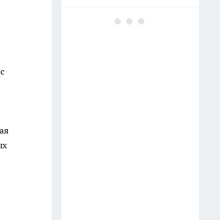
Майонез с минералкой в
помойку — вот маринад для
шашлыка по советскому
ГОСТу: мясо тает во рту, сок
течет по рукам
 с
11 июля
Заливаю 100 гр. водой — и
розы цветут без остановки до
ая
самой осени, бутоны выросли
ых
до 40 сантиметров — аромат
на 2 км в округе
Тумба в ванной больше не в
моде: сейчас все предпочитают
этот вариант — куда красивее