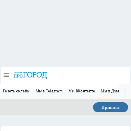
Газета онлайн
Мы в Telegram
Мы ВКонтакте
Мы в Дзене
П
Принять