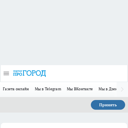
Газета онлайн
Мы в Telegram
Мы ВКонтакте
Мы в Дзене
П
Принять