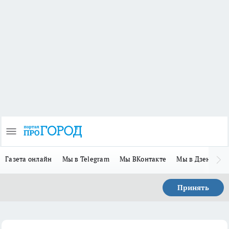
Газета онлайн
Мы в Telegram
Мы ВКонтакте
Мы в Дзене
П
Принять