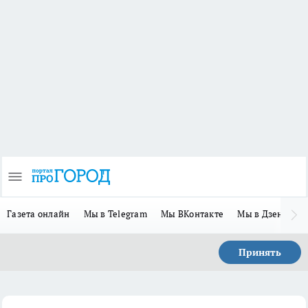
Газета онлайн
Мы в Telegram
Мы ВКонтакте
Мы в Дзене
П
Принять