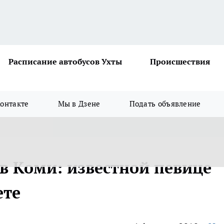
Расписание автобусов Ухты
Происшествия
онтакте
Мы в Дзене
Подать объявление
в Коми: известной певице
ете