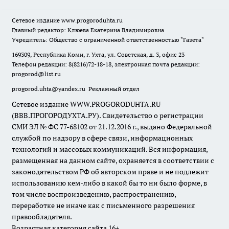
Сетевое издание
www.progoroduhta.ru
Главный редактор: Клюева Екатерина Владимировна
Учредитель: Общество с ограниченной ответственностью "Газета"
169309, Республика Коми, г. Ухта, ул. Советская, д. 3, офис 23
Телефон редакции: 8(8216)72-18-18, электронная почта редакции:
progorod@list.ru
progorod.uhta@yandex.ru
Рекламный отдел
Сетевое издание WWW.PROGORODUHTA.RU
(ВВВ.ПРОГОРОДУХТА.РУ). Свидетельство о регистрации
СМИ ЭЛ № ФС 77-68102 от 21.12.2016 г., выдано Федеральной
службой по надзору в сфере связи, информационных
технологий и массовых коммуникаций. Вся информация,
размещенная на данном сайте, охраняется в соответствии с
законодательством РФ об авторском праве и не подлежит
использованию кем-либо в какой бы то ни было форме, в
том числе воспроизведению, распространению,
переработке не иначе как с письменного разрешения
правообладателя.
Возрастная категория сайта 16+.