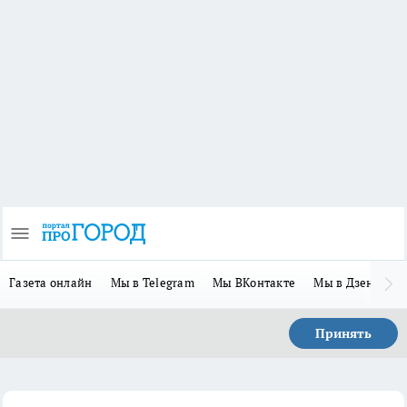
Газета онлайн
Мы в Telegram
Мы ВКонтакте
Мы в Дзене
П
Принять