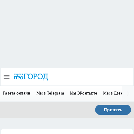
Газета онлайн
Мы в Telegram
Мы ВКонтакте
Мы в Дзене
П
Принять