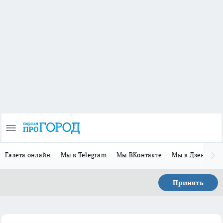
Газета онлайн
Мы в Telegram
Мы ВКонтакте
Мы в Дзене
П
Принять