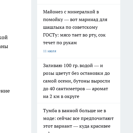
Майонез с минералкой в
помойку — вот маринад для
шашлыка по советскому
ГОСТу: мясо тает во рту, сок
кой
течет по рукам
аны
11 июля
Заливаю 100 гр. водой — и
розы цветут без остановки до
самой осени, бутоны выросли
до 40 сантиметров — аромат
ение
на 2 км в округе
Тумба в ванной больше не в
моде: сейчас все предпочитают
этот вариант — куда красивее