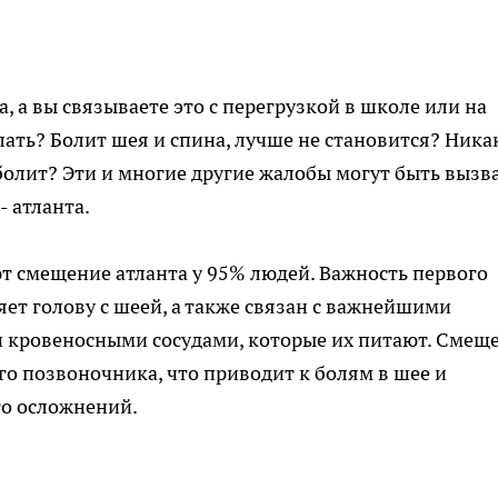
а, а вы связываете это с перегрузкой в школе или на
лать? Болит шея и спина, лучше не становится? Ника
 болит? Эти и многие другие жалобы могут быть вызв
 атланта.
 смещение атланта у 95% людей. Важность первого
яет голову с шеей, а также связан с важнейшими
и кровеносными сосудами, которые их питают. Смещ
го позвоночника, что приводит к болям в шее и
го осложнений.