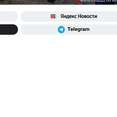
Фото ГИБДД по К