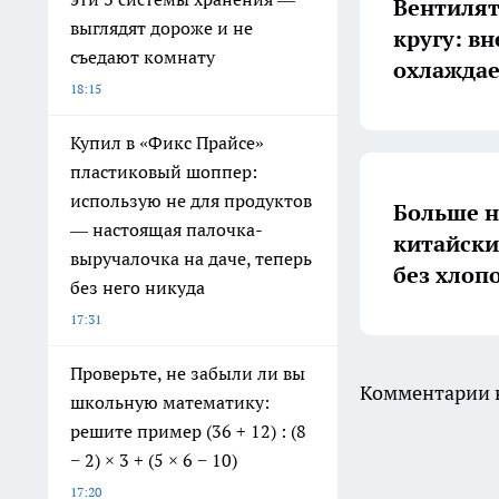
Вентилят
выглядят дороже и не
кругу: в
съедают комнату
охлаждае
18:15
Купил в «Фикс Прайсе»
пластиковый шоппер:
использую не для продуктов
Больше н
— настоящая палочка-
китайски
выручалочка на даче, теперь
без хлоп
без него никуда
17:31
Проверьте, не забыли ли вы
Комментарии н
школьную математику:
решите пример (36 + 12) : (8
− 2) × 3 + (5 × 6 − 10)
17:20