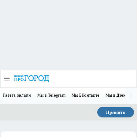
Газета онлайн
Мы в Telegram
Мы ВКонтакте
Мы в Дзене
П
Принять