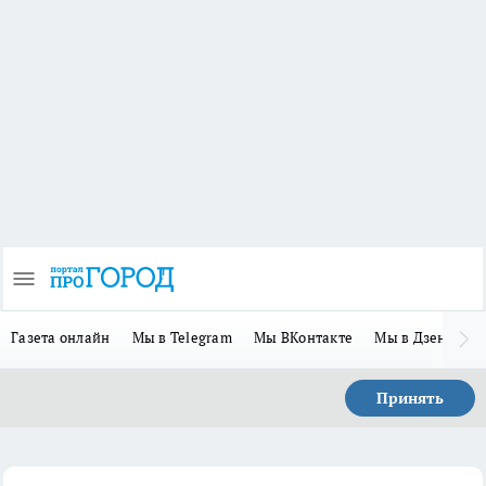
Газета онлайн
Мы в Telegram
Мы ВКонтакте
Мы в Дзене
П
Принять