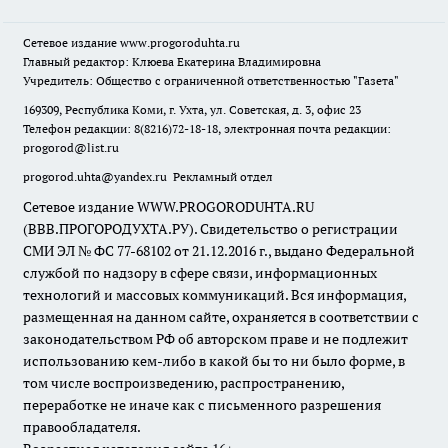
Сетевое издание
www.progoroduhta.ru
Главный редактор: Клюева Екатерина Владимировна
Учредитель: Общество с ограниченной ответственностью "Газета"
169309, Республика Коми, г. Ухта, ул. Советская, д. 3, офис 23
Телефон редакции: 8(8216)72-18-18, электронная почта редакции:
progorod@list.ru
progorod.uhta@yandex.ru
Рекламный отдел
Сетевое издание WWW.PROGORODUHTA.RU
(ВВВ.ПРОГОРОДУХТА.РУ). Свидетельство о регистрации
СМИ ЭЛ № ФС 77-68102 от 21.12.2016 г., выдано Федеральной
службой по надзору в сфере связи, информационных
технологий и массовых коммуникаций. Вся информация,
размещенная на данном сайте, охраняется в соответствии с
законодательством РФ об авторском праве и не подлежит
использованию кем-либо в какой бы то ни было форме, в
том числе воспроизведению, распространению,
переработке не иначе как с письменного разрешения
правообладателя.