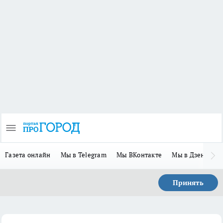
Газета онлайн
Мы в Telegram
Мы ВКонтакте
Мы в Дзене
П
Принять