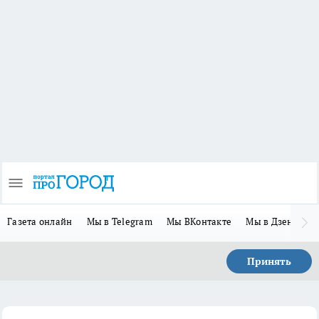
Газета онлайн
Мы в Telegram
Мы ВКонтакте
Мы в Дзене
П
Принять