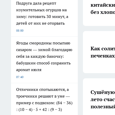
Подруга дала рецепт
китайски
изумительных огурцов на
без хлоп
зиму: готовить 30 минут, а
детей от них не оторвать
08:00
Ягоды смородины посыпаю
Как солит
сахаром — зимой благодарю
печенках
себя за каждую баночку:
бабушкин способ сохранить
аромат июля
07:40
Отличники спотыкаются, а
Сушёную 
троечники решают в уме —
лето счас
пример с подвохом: (84 − 36)
полезный
: (10 − 4) · 5 + 42 : (9 − 3)