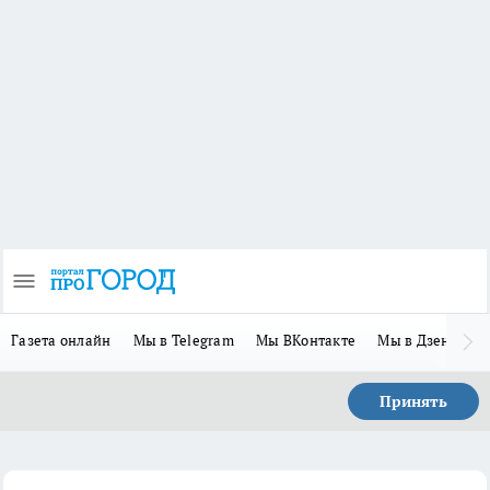
Газета онлайн
Мы в Telegram
Мы ВКонтакте
Мы в Дзене
П
Принять