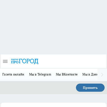
Газета онлайн
Мы в Telegram
Мы ВКонтакте
Мы в Дзене
П
Принять