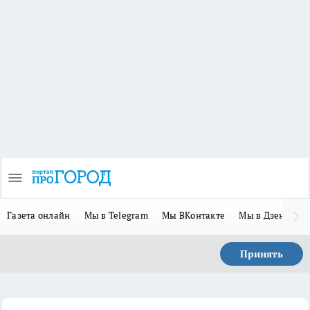
Газета онлайн
Мы в Telegram
Мы ВКонтакте
Мы в Дзене
П
Принять