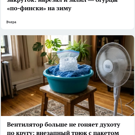
«по-фински» на зиму
Вчера
Вентилятор больше не гоняет духоту
по кругу: внезапный трюк с пакетом