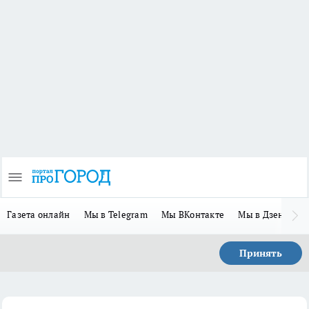
Газета онлайн
Мы в Telegram
Мы ВКонтакте
Мы в Дзене
П
Принять