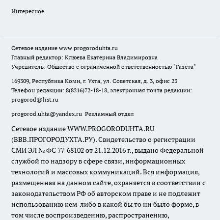
Интересное
Сетевое издание
www.progoroduhta.ru
Главный редактор: Клюева Екатерина Владимировна
Учредитель: Общество с ограниченной ответственностью "Газета"
169309, Республика Коми, г. Ухта, ул. Советская, д. 3, офис 23
Телефон редакции: 8(8216)72-18-18, электронная почта редакции:
progorod@list.ru
progorod.uhta@yandex.ru
Рекламный отдел
Сетевое издание WWW.PROGORODUHTA.RU
(ВВВ.ПРОГОРОДУХТА.РУ). Свидетельство о регистрации
СМИ ЭЛ № ФС 77-68102 от 21.12.2016 г., выдано Федеральной
службой по надзору в сфере связи, информационных
технологий и массовых коммуникаций. Вся информация,
размещенная на данном сайте, охраняется в соответствии с
законодательством РФ об авторском праве и не подлежит
использованию кем-либо в какой бы то ни было форме, в
том числе воспроизведению, распространению,