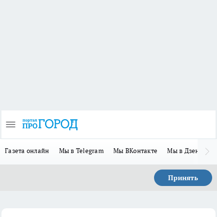
Газета онлайн
Мы в Telegram
Мы ВКонтакте
Мы в Дзене
П
Принять