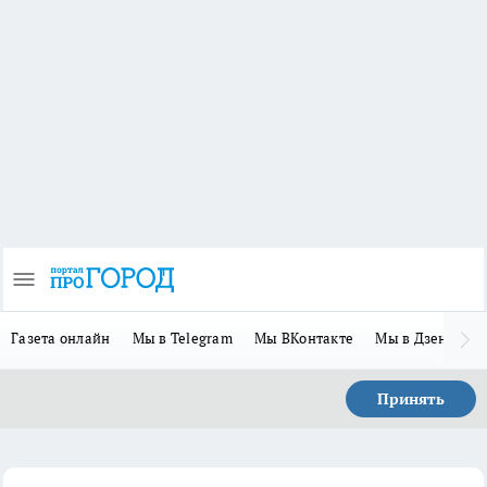
Газета онлайн
Мы в Telegram
Мы ВКонтакте
Мы в Дзене
П
Принять