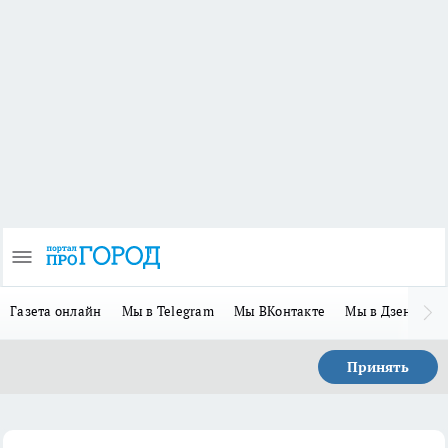
Газета онлайн
Мы в Telegram
Мы ВКонтакте
Мы в Дзене
П
Принять