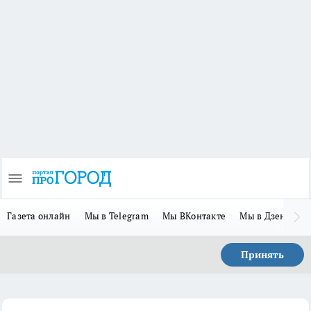
Газета онлайн
Мы в Telegram
Мы ВКонтакте
Мы в Дзене
П
Принять