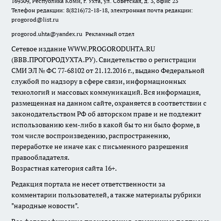
169309, Республика Коми, г. Ухта, ул. Советская, д. 3, офис 23
Телефон редакции: 8(8216)72-18-18, электронная почта редакции:
progorod@list.ru
progorod.uhta@yandex.ru
Рекламный отдел
Сетевое издание WWW.PROGORODUHTA.RU
(ВВВ.ПРОГОРОДУХТА.РУ). Свидетельство о регистрации
СМИ ЭЛ № ФС 77-68102 от 21.12.2016 г., выдано Федеральной
службой по надзору в сфере связи, информационных
технологий и массовых коммуникаций. Вся информация,
размещенная на данном сайте, охраняется в соответствии с
законодательством РФ об авторском праве и не подлежит
использованию кем-либо в какой бы то ни было форме, в
том числе воспроизведению, распространению,
переработке не иначе как с письменного разрешения
правообладателя.
Возрастная категория сайта 16+.
Редакция портала не несет ответственности за
комментарии пользователей, а также материалы рубрики
"народные новости".