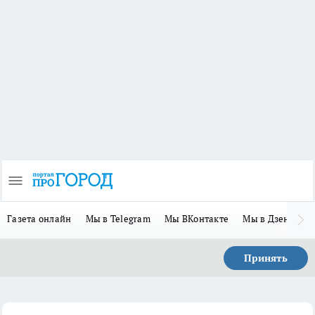
Газета онлайн
Мы в Telegram
Мы ВКонтакте
Мы в Дзене
П
Принять