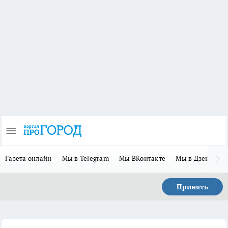
Газета онлайн
Мы в Telegram
Мы ВКонтакте
Мы в Дзене
П
Принять