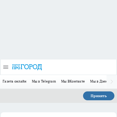
Газета онлайн
Мы в Telegram
Мы ВКонтакте
Мы в Дзене
П
Принять