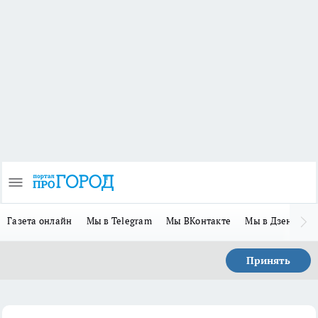
Газета онлайн
Мы в Telegram
Мы ВКонтакте
Мы в Дзене
П
Принять