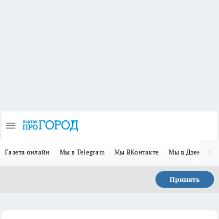
Газета онлайн
Мы в Telegram
Мы ВКонтакте
Мы в Дзене
П
Принять