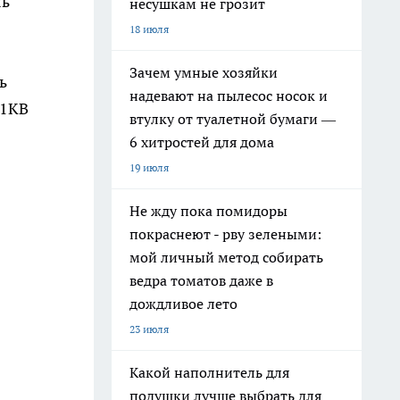
ль
несушкам не грозит
18 июля
Зачем умные хозяйки
ь
надевают на пылесос носок и
01КВ
втулку от туалетной бумаги —
6 хитростей для дома
19 июля
Не жду пока помидоры
покраснеют - рву зелеными:
мой личный метод собирать
ведра томатов даже в
дождливое лето
23 июля
Какой наполнитель для
подушки лучше выбрать для