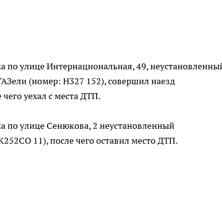
ома по улице Интернациональная, 49, неустановленны
АЗели (номер: Н327 152), совершил наезд
 чего уехал с места ДТП.
ома по улице Сенюкова, 2 неустановленный
К252СО 11), после чего оставил место ДТП.