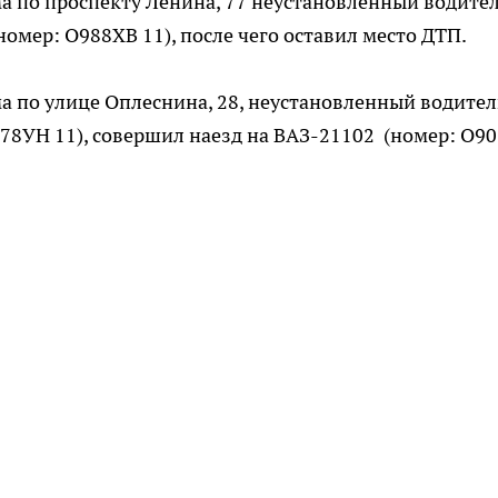
ома по проспекту Ленина, 77 неустановленный водите
омер: О988ХВ 11), после чего оставил место ДТП.
ома по улице Оплеснина, 28, неустановленный водител
78УН 11), совершил наезд на ВАЗ-21102 (номер: О9