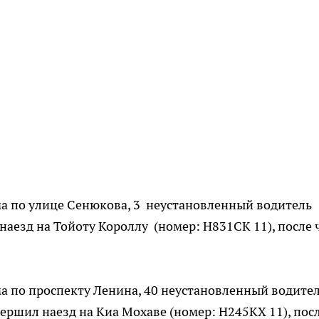
ома по улице Сенюкова, 3 неустановленный водитель
аезд на Тойоту Короллу (номер: Н831СК 11), после 
ома по проспекту Ленина, 40 неустановленный водите
ершил наезд на Киа Мохаве (номер: Н245КХ 11), пос