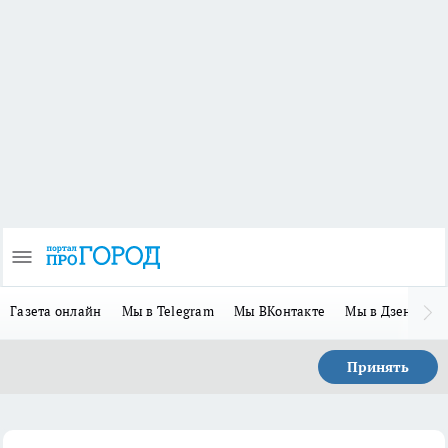
Газета онлайн
Мы в Telegram
Мы ВКонтакте
Мы в Дзене
П
Принять