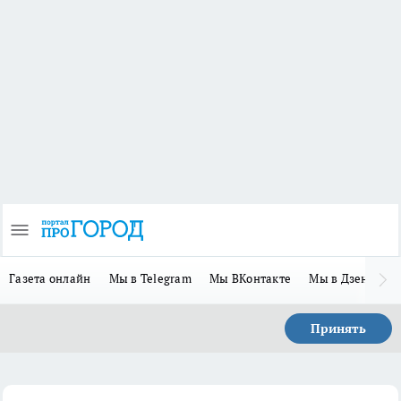
Газета онлайн
Мы в Telegram
Мы ВКонтакте
Мы в Дзене
П
Принять