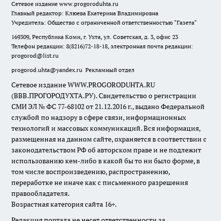
Сетевое издание
www.progoroduhta.ru
Главный редактор: Клюева Екатерина Владимировна
Учредитель: Общество с ограниченной ответственностью "Газета"
169309, Республика Коми, г. Ухта, ул. Советская, д. 3, офис 23
Телефон редакции: 8(8216)72-18-18, электронная почта редакции:
progorod@list.ru
progorod.uhta@yandex.ru
Рекламный отдел
Сетевое издание WWW.PROGORODUHTA.RU
(ВВВ.ПРОГОРОДУХТА.РУ). Свидетельство о регистрации
СМИ ЭЛ № ФС 77-68102 от 21.12.2016 г., выдано Федеральной
службой по надзору в сфере связи, информационных
технологий и массовых коммуникаций. Вся информация,
размещенная на данном сайте, охраняется в соответствии с
законодательством РФ об авторском праве и не подлежит
использованию кем-либо в какой бы то ни было форме, в
том числе воспроизведению, распространению,
переработке не иначе как с письменного разрешения
правообладателя.
Возрастная категория сайта 16+.
Редакция портала не несет ответственности за