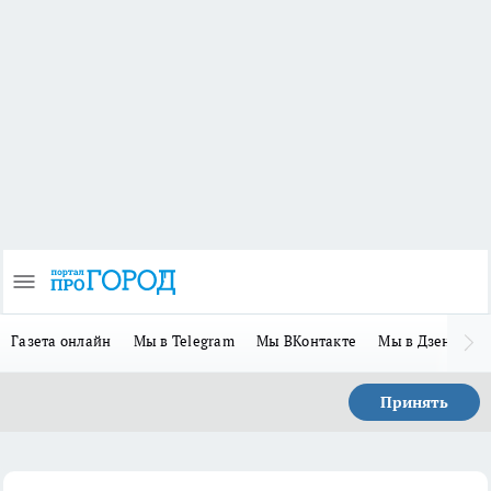
Газета онлайн
Мы в Telegram
Мы ВКонтакте
Мы в Дзене
П
Принять