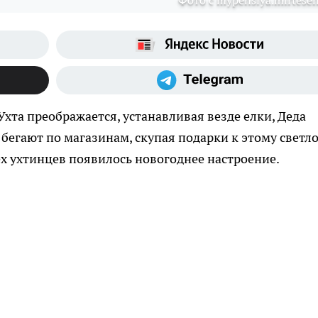
Фото с mypensiya.mirtesen
 Ухта преображается, устанавливая везде елки, Деда
 бегают по магазинам, скупая подарки к этому светл
сех ухтинцев появилось новогоднее настроение.