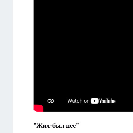
"Жил-был пес"