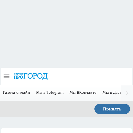
Газета онлайн
Мы в Telegram
Мы ВКонтакте
Мы в Дзене
П
Принять