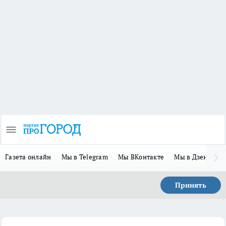
Газета онлайн
Мы в Telegram
Мы ВКонтакте
Мы в Дзене
П
Принять