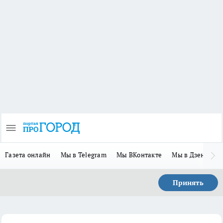
Газета онлайн
Мы в Telegram
Мы ВКонтакте
Мы в Дзене
П
Принять