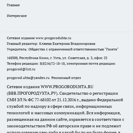
Главная
Интересное
Сетевое издание
www.progoroduhta.ru
Главный редактор: Клюева Екатерина Владимировна
Учредитель: Общество с ограниченной ответственностью "Газета"
169309, Республика Коми, г. Ухта, ул. Советская, д. 3, офис 23
Телефон редакции: 8(8216)72-18-18, электронная почта редакции:
progorod@list.ru
progorod.uhta@yandex.ru
Рекламный отдел
Сетевое издание WWW.PROGORODUHTA.RU
(ВВВ.ПРОГОРОДУХТА.РУ). Свидетельство о регистрации
СМИ ЭЛ № ФС 77-68102 от 21.12.2016 г., выдано Федеральной
службой по надзору в сфере связи, информационных
технологий и массовых коммуникаций. Вся информация,
размещенная на данном сайте, охраняется в соответствии с
законодательством РФ об авторском праве и не подлежит
использованию кем-либо в какой бы то ни было форме, в