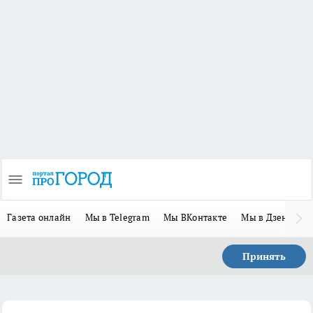
Газета онлайн
Мы в Telegram
Мы ВКонтакте
Мы в Дзене
П
Принять