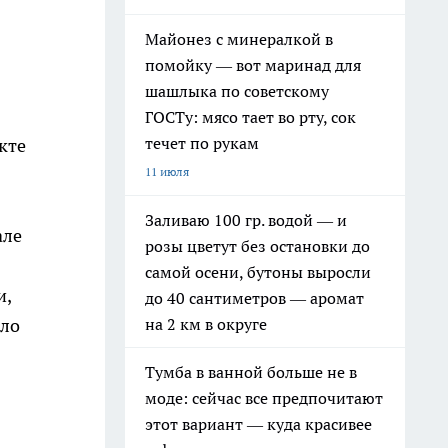
Майонез с минералкой в
помойку — вот маринад для
шашлыка по советскому
ГОСТу: мясо тает во рту, сок
течет по рукам
кте
11 июля
Заливаю 100 гр. водой — и
але
розы цветут без остановки до
самой осени, бутоны выросли
и,
до 40 сантиметров — аромат
на 2 км в округе
ило
Тумба в ванной больше не в
моде: сейчас все предпочитают
этот вариант — куда красивее