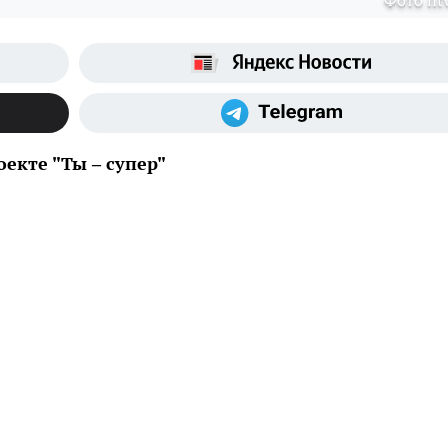
Фото ntv
екте "Ты – супер"