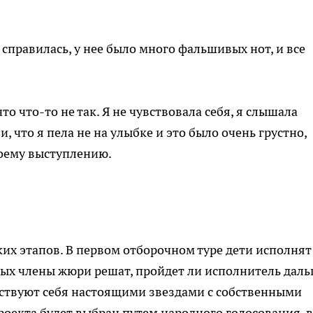
 справилась, у нее было много фальшивых нот, и все
что что-то не так. Я не чувствовала себя, я слышала
, что я пела не на улыбке и это было очень грустно,
воему выступлению.
ьких этапов. В первом отборочном туре дети исполнят
ых члены жюри решат, пройдет ли исполнитель даль
вствуют себя настоящими звездами с собственными
оекта будет выбран путем народного голосования, в