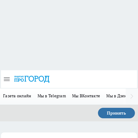
Газета онлайн
Мы в Telegram
Мы ВКонтакте
Мы в Дзене
П
Принять