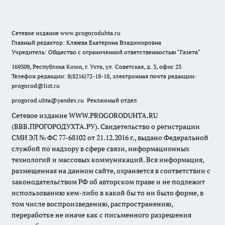
Сетевое издание
www.progoroduhta.ru
Главный редактор: Клюева Екатерина Владимировна
Учредитель: Общество с ограниченной ответственностью "Газета"
169309, Республика Коми, г. Ухта, ул. Советская, д. 3, офис 23
Телефон редакции: 8(8216)72-18-18, электронная почта редакции:
progorod@list.ru
progorod.uhta@yandex.ru
Рекламный отдел
Сетевое издание WWW.PROGORODUHTA.RU
(ВВВ.ПРОГОРОДУХТА.РУ). Свидетельство о регистрации
СМИ ЭЛ № ФС 77-68102 от 21.12.2016 г., выдано Федеральной
службой по надзору в сфере связи, информационных
технологий и массовых коммуникаций. Вся информация,
размещенная на данном сайте, охраняется в соответствии с
законодательством РФ об авторском праве и не подлежит
использованию кем-либо в какой бы то ни было форме, в
том числе воспроизведению, распространению,
переработке не иначе как с письменного разрешения