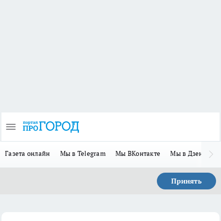
Газета онлайн
Мы в Telegram
Мы ВКонтакте
Мы в Дзене
П
Принять