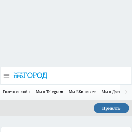
Газета онлайн
Мы в Telegram
Мы ВКонтакте
Мы в Дзене
П
Принять