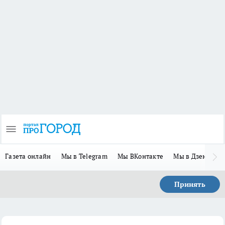
Газета онлайн
Мы в Telegram
Мы ВКонтакте
Мы в Дзене
П
Принять