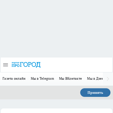
Газета онлайн
Мы в Telegram
Мы ВКонтакте
Мы в Дзене
П
Принять