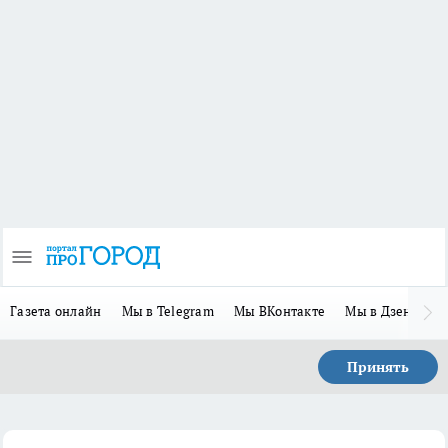
Газета онлайн
Мы в Telegram
Мы ВКонтакте
Мы в Дзене
П
Принять