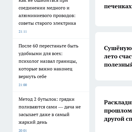
Как не ошибиться при
печенках
соединении медного и
алюминиевого проводов:
советы старого электрика
21:11
После 60 перестаньте быть
Сушёную 
удобными для всех:
лето счас
психолог назвал границы,
полезный
которые важно наконец
вернуть себе
21:00
Метод 2 бутылок: грядки
Раскладн
поливаются сами — дача не
прошлом:
засыхает даже в самый
другой с
жаркий день
20:01