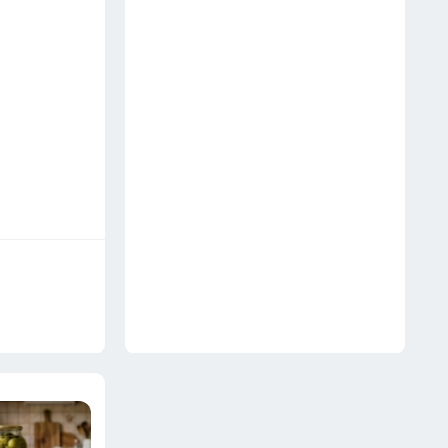
несушкам не грозит
18 июля
Зачем умные хозяйки
надевают на пылесос носок и
втулку от туалетной бумаги —
6 хитростей для дома
19 июля