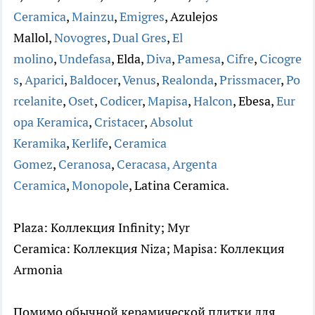
Ceramica
,
Mainzu
,
Emigres
, Azulejos
Mallol,
Novogres
,
Dual Gres
,
El
molino
,
Undefasa
, Elda,
Diva
,
Pamesa
,
Cifre
,
Cicogre
s
,
Aparici
,
Baldocer
,
Venus
,
Realonda
,
Prissmacer
,
Po
rcelanite
,
Oset
,
Codicer
,
Mapisa
,
Halcon
, Ebesa,
Eur
opa Keramica
,
Cristacer
,
Absolut
Keramika
,
Kerlife
,
Ceramica
Gomez
,
Ceranosa
,
Ceracasa,
Argenta
Ceramica
,
Monopole
, Latina Ceramica.
Plaza: Коллекция Infinity; Myr
Ceramica: Коллекция Niza; Mapisa: Коллекция
Armonia
Помимо обычной керамической плитки для