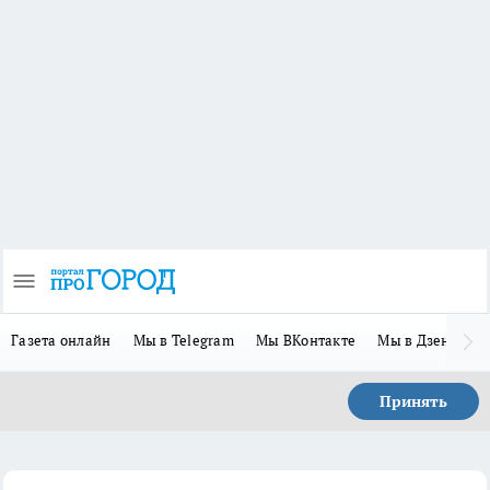
Газета онлайн
Мы в Telegram
Мы ВКонтакте
Мы в Дзене
П
Принять