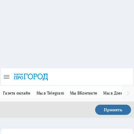
Газета онлайн
Мы в Telegram
Мы ВКонтакте
Мы в Дзене
П
Принять