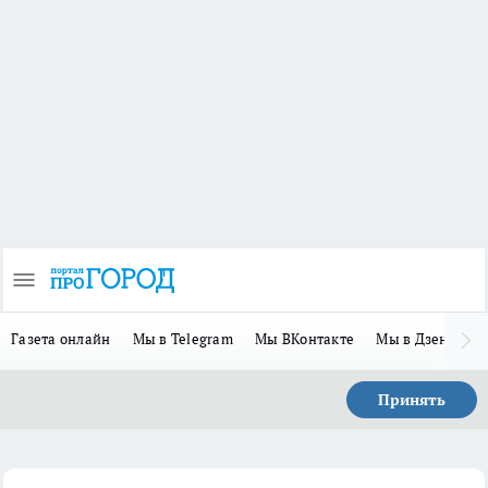
Газета онлайн
Мы в Telegram
Мы ВКонтакте
Мы в Дзене
П
Принять